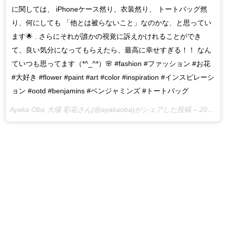
に関しては、 iPhoneケース然り、衣装然り、 トートバッグ然
り、何にしても 「他とは被らないこと」なのかな、と思ってい
ます🌟 . さらにそれが誰かの視覚に訴えかけれることができ
て、良い気分になってもらえたら、最高に幸せすぎる！！ なん
ていつも思ってます（*^_^*）🌸 #fashion #ファッション #お花
#大好き #flower #paint #art #color #inspiration #インスピレーシ
ョン #ootd #benjamins #ベンジャミンズ #トートバッグ
Ayaka Oba 大場 彩花さん(@ayakaoba)がシェアした投稿 –
2017 8月 16 3:52午前 PDT