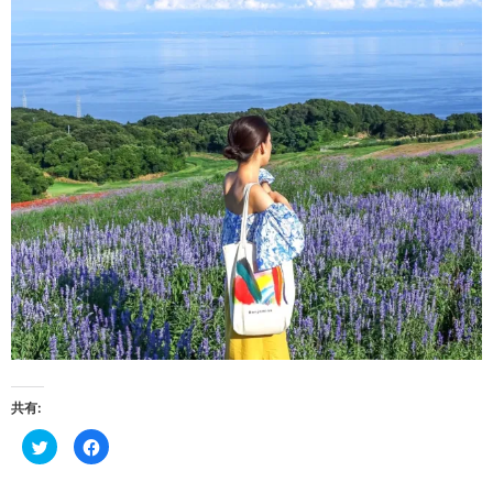
共有:
ク
Facebook
リ
で
ッ
共
ク
有