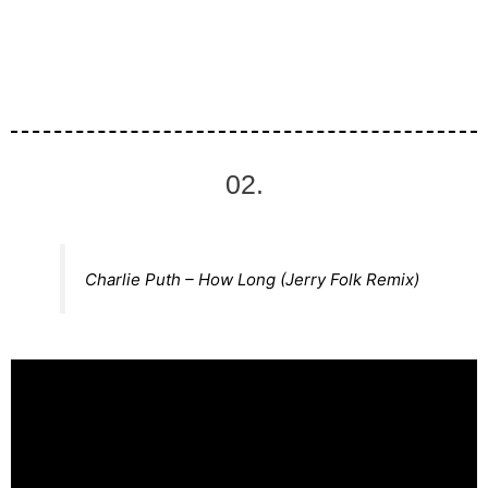
02.
Charlie Puth – How Long (Jerry Folk Remix)