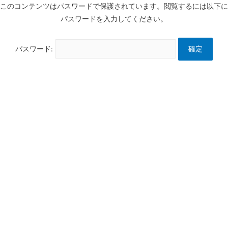
このコンテンツはパスワードで保護されています。閲覧するには以下に
パスワードを入力してください。
パスワード: