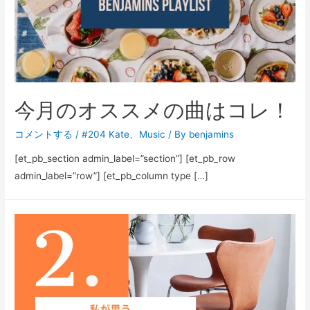
今月のオススメの曲はコレ！
コメントする
/
#204 Kate
、
Music
/ By
benjamins
[et_pb_section admin_label=”section”] [et_pb_row
admin_label=”row”] [et_pb_column type […]