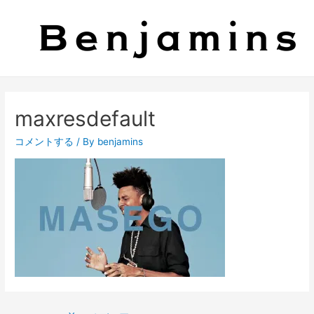
maxresdefault
コメントする
/ By
benjamins
投