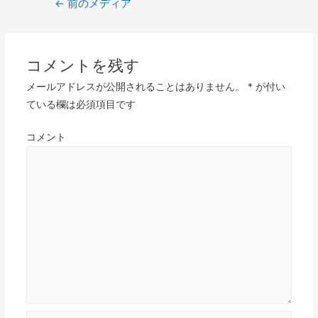
←
前のメディア
稿
ナ
ビ
コメントを残す
ゲ
メールアドレスが公開されることはありません。
*
が付い
ー
ている欄は必須項目です
シ
ョ
コメント
ン