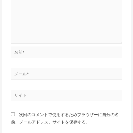
名
前
*
メ
ー
ル
サ
*
イ
ト
次回のコメントで使用するためブラウザーに自分の名
前、メールアドレス、サイトを保存する。