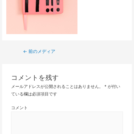
投
←
前のメディア
稿
ナ
ビ
コメントを残す
ゲ
メールアドレスが公開されることはありません。
*
が付い
ー
ている欄は必須項目です
シ
ョ
コメント
ン