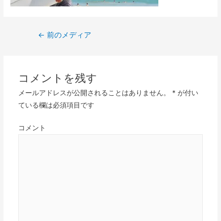
投
←
前のメディア
稿
ナ
ビ
コメントを残す
ゲ
メールアドレスが公開されることはありません。
*
が付い
ー
ている欄は必須項目です
シ
ョ
コメント
ン