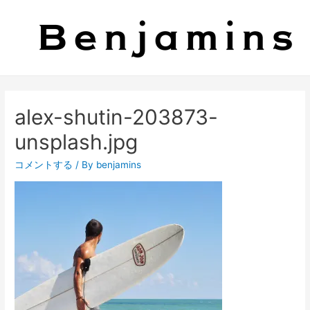
alex-shutin-203873-
unsplash.jpg
コメントする
/ By
benjamins