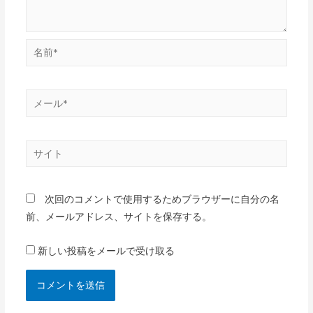
名
前
*
メ
ー
ル
サ
*
イ
ト
次回のコメントで使用するためブラウザーに自分の名
前、メールアドレス、サイトを保存する。
新しい投稿をメールで受け取る