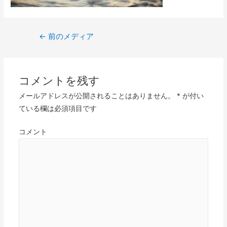
投
←
前のメディア
稿
ナ
ビ
コメントを残す
ゲ
メールアドレスが公開されることはありません。
*
が付い
ー
ている欄は必須項目です
シ
ョ
コメント
ン