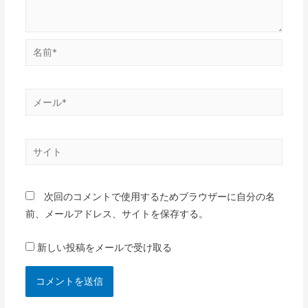
名
前
*
メ
ー
ル
サ
*
イ
ト
次回のコメントで使用するためブラウザーに自分の名
前、メールアドレス、サイトを保存する。
新しい投稿をメールで受け取る