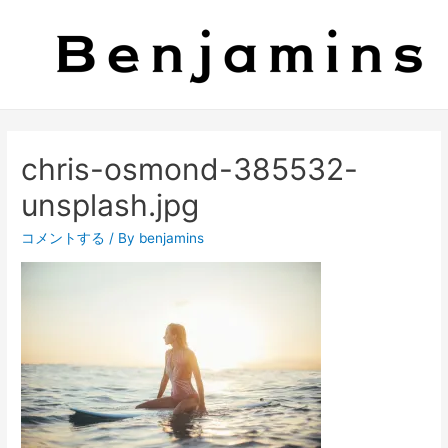
chris-osmond-385532-
unsplash.jpg
コメントする
/ By
benjamins