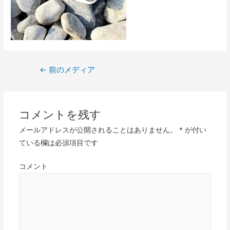
投
←
前のメディア
稿
ナ
ビ
コメントを残す
ゲ
メールアドレスが公開されることはありません。
*
が付い
ー
ている欄は必須項目です
シ
ョ
コメント
ン