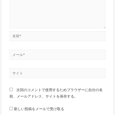
名
前
*
メ
ー
ル
サ
*
イ
ト
次回のコメントで使用するためブラウザーに自分の名
前、メールアドレス、サイトを保存する。
新しい投稿をメールで受け取る