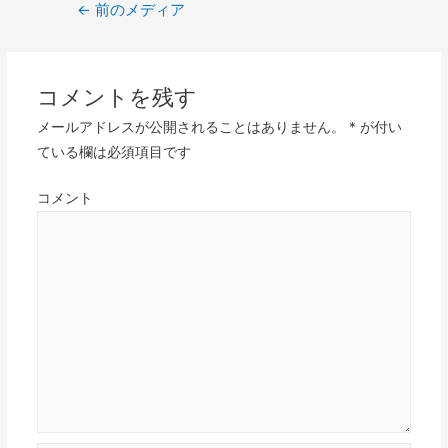
投
←
前のメディア
稿
ナ
ビ
コメントを残す
ゲ
メールアドレスが公開されることはありません。
*
が付い
ー
ている欄は必須項目です
シ
ョ
コメント
ン