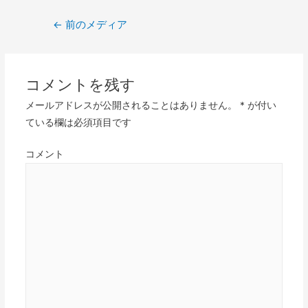
投
←
前のメディア
稿
ナ
ビ
コメントを残す
ゲ
メールアドレスが公開されることはありません。
*
が付い
ー
ている欄は必須項目です
シ
ョ
コメント
ン