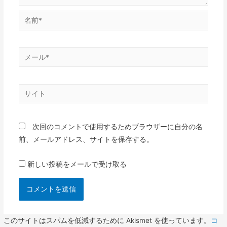
名
前
*
メ
ー
ル
サ
*
イ
ト
次回のコメントで使用するためブラウザーに自分の名
前、メールアドレス、サイトを保存する。
新しい投稿をメールで受け取る
このサイトはスパムを低減するために Akismet を使っています。
コ