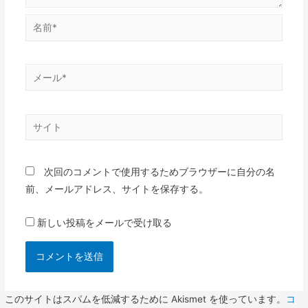
名
前
*
メ
ー
ル
サ
*
イ
ト
次回のコメントで使用するためブラウザーに自分の名
前、メールアドレス、サイトを保存する。
新しい投稿をメールで受け取る
このサイトはスパムを低減するために Akismet を使っています。
コ