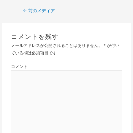
投
←
前のメディア
稿
ナ
ビ
コメントを残す
ゲ
メールアドレスが公開されることはありません。
*
が付い
ー
ている欄は必須項目です
シ
ョ
コメント
ン