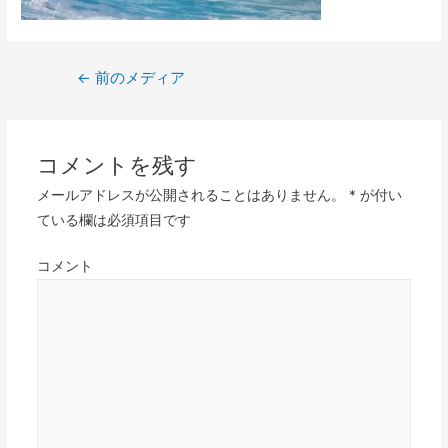
投
←
前のメディア
稿
ナ
ビ
コメントを残す
ゲ
メールアドレスが公開されることはありません。
*
が付い
ー
ている欄は必須項目です
シ
ョ
コメント
ン