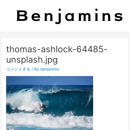
thomas-ashlock-64485-
unsplash.jpg
コメントする
/ By
benjamins